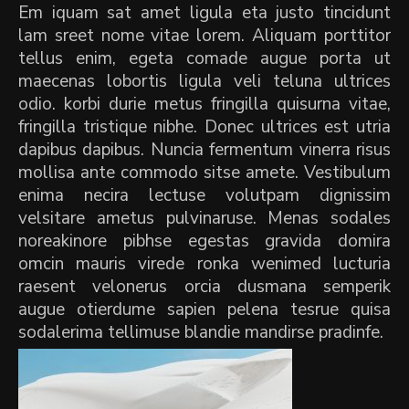
Em iquam sat amet ligula eta justo tincidunt
lam sreet nome vitae lorem. Aliquam porttitor
tellus enim, egeta comade augue porta ut
maecenas lobortis ligula veli teluna ultrices
odio. korbi durie metus fringilla quisurna vitae,
fringilla tristique nibhe. Donec ultrices est utria
dapibus dapibus. Nuncia fermentum vinerra risus
mollisa ante commodo sitse amete. Vestibulum
enima necira lectuse volutpam dignissim
velsitare ametus pulvinaruse. Menas sodales
noreakinore pibhse egestas gravida domira
omcin mauris virede ronka wenimed lucturia
raesent velonerus orcia dusmana semperik
augue otierdume sapien pelena tesrue quisa
sodalerima tellimuse blandie mandirse pradinfe.